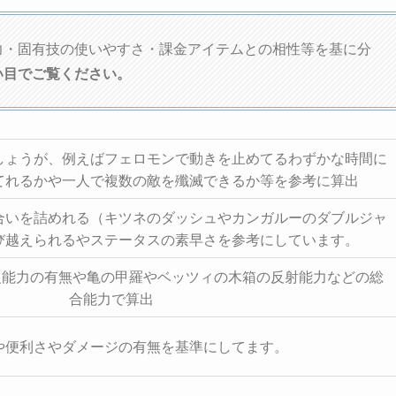
力・固有技の使いやすさ・課金アイテムとの相性等を基に分
い目でご覧ください。
しょうが、例えばフェロモンで動きを止めてるわずかな時間に
てれるかや一人で複数の敵を殲滅できるか等を参考に算出
合いを詰めれる（キツネのダッシュやカンガルーのダブルジャ
び越えられるやステータスの素早さを参考にしています。
復能力の有無や亀の甲羅やベッツィの木箱の反射能力などの総
合能力で算出
や便利さやダメージの有無を基準にしてます。