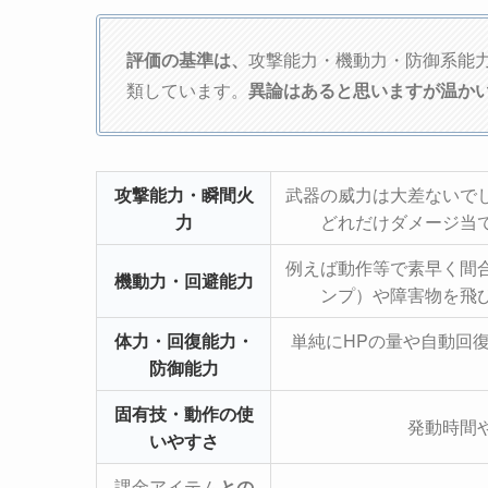
評価の基準は、
攻撃能力・機動力・防御系能
類しています。
異論はあると思いますが温か
攻撃能力・瞬間火
武器の威力は大差ないで
力
どれだけダメージ当
例えば動作等で素早く間
機動力・回避能力
ンプ）や障害物を飛
体力・回復能力・
単純にHPの量や自動回
防御能力
固有技・動作の使
発動時間
いやすさ
課金アイテム
との