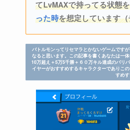
てLvMAXで持ってる状態
った時
を想定しています（
バトルモンってリセマラとかないゲームですが
なると思います。この記事を書くあなたは一体
10万超え＋5万5千勝＋６０万キル達成のバリ
イヤーがおすすめするキャラクターでありこの
すめす