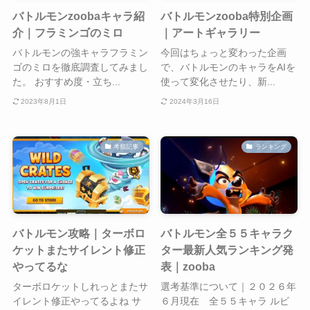
バトルモンzoobaキャラ紹
バトルモンzooba特別企画
介｜フラミンゴのミロ
｜アートギャラリー
バトルモンの強キャラフラミン
今回はちょっと変わった企画
ゴのミロを徹底調査してみまし
で、バトルモンのキャラをAIを
た。 おすすめ度・立ち...
使って変化させたり、新...
2023年8月1日
2024年3月16日
考察記事
ランキング
バトルモン攻略｜ターボロ
バトルモン全５５キャラク
ケットまたサイレント修正
ター最新人気ランキング発
やってるな
表｜zooba
ターボロケットしれっとまたサ
選考基準について｜２０２６年
イレント修正やってるよね サ
６月現在 全５５キャラ ルビ