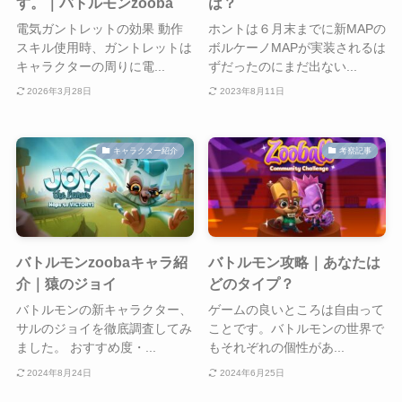
す。｜バトルモンzooba
は？
電気ガントレットの効果 動作
ホントは６月末までに新MAPの
スキル使用時、ガントレットは
ボルケーノMAPが実装されるは
キャラクターの周りに電...
ずだったのにまだ出ない...
2026年3月28日
2023年8月11日
キャラクター紹介
考察記事
バトルモンzoobaキャラ紹
バトルモン攻略｜あなたは
介｜猿のジョイ
どのタイプ？
バトルモンの新キャラクター、
ゲームの良いところは自由って
サルのジョイを徹底調査してみ
ことです。バトルモンの世界で
ました。 おすすめ度・...
もそれぞれの個性があ...
2024年8月24日
2024年6月25日