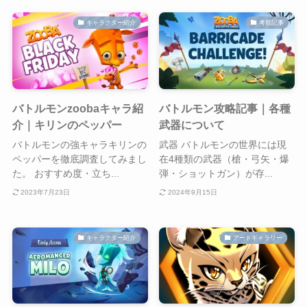
キャラクター紹介
考察記事
バトルモンzoobaキャラ紹
バトルモン攻略記事｜各種
介｜キリンのペッパー
武器について
バトルモンの強キャラキリンの
武器 バトルモンの世界には現
ペッパーを徹底調査してみまし
在4種類の武器（槍・弓矢・爆
た。 おすすめ度・立ち...
弾・ショットガン）が存...
2023年7月23日
2024年9月15日
キャラクター紹介
アートギャラリー