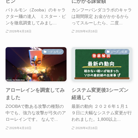
ピン
にかかる課金額
バトルモン（Zooba）のキャラ
カンフーパンダコラボのキャラ
クター麺の達人 ミスター・ピ
は期間限定 お金がかかるから
ンを徹底調査してみまし...
ってスルーしたら、二度...
2026年4月18日
2026年4月16日
バトルモン
シーズン結果
アローレインを調査してみ
システム変更後3シーズン
ました
経過して
ZOOBAで数ある攻撃の種類の
最新の動向 ２０２６年１月１
中でも、強力な攻撃が弓矢のア
９日に大幅なシステム変更が行
ローレインです。 なんで...
われました。1,800以上...
2026年4月10日
2026年4月16日