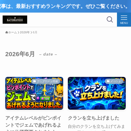
は、最新おすすめランキングです。ぜひご覧ください。
MENU
ホーム
2026年
6月
2026年6月
– date –
アップデート情報
イベント
アイテムレベルがピンポイ
クランを立ち上げました
ントでジェムであげれるよ
自分のクランを立ち上げてみま