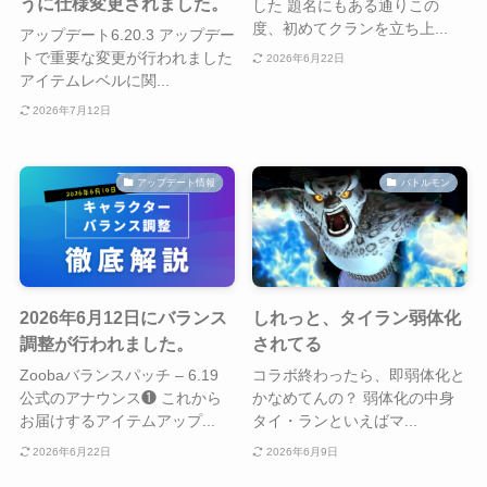
うに仕様変更されました。
した 題名にもある通りこの
度、初めてクランを立ち上...
アップデート6.20.3 アップデー
トで重要な変更が行われました
2026年6月22日
アイテムレベルに関...
2026年7月12日
アップデート情報
バトルモン
2026年6月12日にバランス
しれっと、タイラン弱体化
調整が行われました。
されてる
Zoobaバランスパッチ – 6.19
コラボ終わったら、即弱体化と
公式のアナウンス❶ これから
かなめてんの？ 弱体化の中身
お届けするアイテムアップ...
タイ・ランといえばマ...
2026年6月22日
2026年6月9日